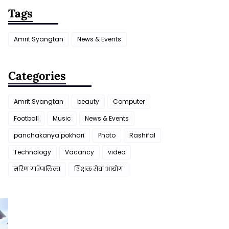
Tags
Amrit Syangtan
News & Events
Categories
Amrit Syangtan
beauty
Computer
Football
Music
News & Events
panchakanya pokhari
Photo
Rashifal
Technology
Vacancy
video
मरिण गाउँपालिका
शिक्षक सेवा आयाेग