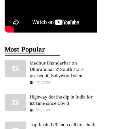
Most Popular
Madhur Bhandarkar on
Dhurandhar 2: South stars
praised it, Bollywood silent
4/01/2026
Highway deaths dip in India for
1st time since Covid
8/03/2026
Top Jaish, LeT men call for jihad,