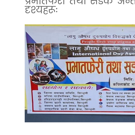
प्रभातफेरी तथा सडक अन्त
दृश्यहरूः