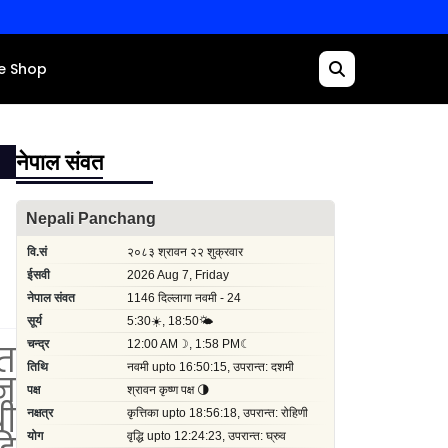
e Shop
नेपाल संवत
त
न
ी